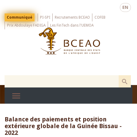
Skip
EN
to
main
Menu
Communiqué
PI-SPI
Recrutements BCEAO
COFEB
Top
content
Prix Abdoulaye FADIGA
Les FinTech dans l'UEMOA
Balance des paiements et position
extérieure globale de la Guinée Bissau -
2022