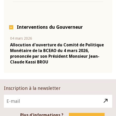
Interventions du Gouverneur
04 mars 2026
22 ju
que
Allocution d'ouverture du Comité de Politique
Mot 
Monétaire de la BCEAO du 4 mars 2026,
Kass
-
prononcée par son Président Monsieur Jean-
prés
Claude Kassi BROU
BCE
Inscription à la newsletter
Plus d'informations ?