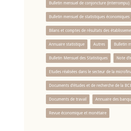
Bulletin mensuel de conjoncture (interrompu)
Bulletin mensuel de statistiques économique
Bilans et comptes de résultats des établissem
Annuaire statistique
Autres
Bulletin 
Bulletin Mensuel des Statistiques
Note d’
Etudes réalisées dans le secteur de la microfi
Documents d’études et de recherche de la B
Documents de travail
Annuaire des banque
Revue économique et monétaire