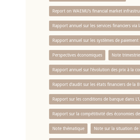
Report on WAEMU’s financial market infrastru
4 mars 2026
22 juillet 2026
llocution d'ouverture du Comité de
Mot introductif d
Rapport annuel sur les services financiers via 
olitique Monétaire de la BCEAO du 4
Claude Kassi BROU 
ars 2026, prononcée par son Président
de présentation du
Rapport annuel sur les systèmes de paiement
onsieur Jean-Claude Kassi BROU
de la BCEAO
Perspectives économiques
Note trimestrie
Rapport annuel sur l‘évolution des prix à la
Rapport d‘audit sur les états financiers de la
Rapport sur les conditions de banque dans 
Rapport sur la compétitivité des économies d
Note thématique
Note sur la situation de