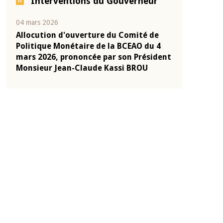
Interventions du Gouverneur
04 mars 2026
22 juillet 2026
e
Allocution d'ouverture du Comité de
Mot introduc
 10
Politique Monétaire de la BCEAO du 4
Claude Kassi
ent
mars 2026, prononcée par son Président
de présentat
Monsieur Jean-Claude Kassi BROU
de la BCEAO