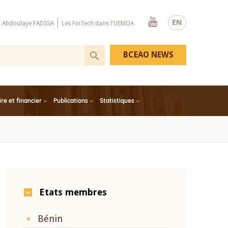
Youtube
EN
x Abdoulaye FADIGA
Les FinTech dans l'UEMOA
BCEAO NEWS
e et financier
Publications
Statistiques
Etats membres
Bénin