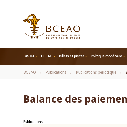
Skip
to
main
content
UMOA
BCEAO
Billets et pièces
Politique monétaire
Fil
BCEAO
Publications
Publications périodique
d'Ariane
Balance des paiemen
Publications