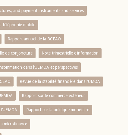
ctures, and payment instruments and services
10 juin 2026
u Gouverneur Jean-
Allocution d'ouverture du Comité d
la téléphonie mobile
lors de la cérémonie
Politique Monétaire de la BCEAO du
 rapport annuel 2025
juin 2026, prononcée par son Présid
Rapport annuel de la BCEAO
Monsieur Jean-Claude Kassi BROU
lle de conjoncture
Note trimestrielle d‘information
 consommation dans l‘UEMOA et perspectives
 BCEAO
Revue de la stabilité financière dans l‘UMOA
L‘UEMOA
Rapport sur le commerce extérieur
e l‘UEMOA
Rapport sur la politique monétaire
 la microfinance