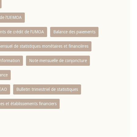
s de l‘UEMOA
ents de crédit de l‘UMOA
Balance des paiements
mensuel de statistiques monétaires et financières
information
Note mensuelle de conjoncture
nance
CEAO
Bulletin trimestriel de statistiques
s et établissements financiers