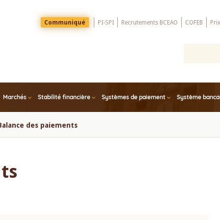
Menu
Communiqué
PI-SPI
Recrutements BCEAO
COFEB
Pri
Top
Marchés
Stabilité financière
Systèmes de paiement
Système bancair
Balance des paiements
ts