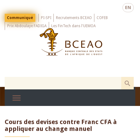
Skip
EN
to
main
Menu
Communiqué
PI-SPI
Recrutements BCEAO
COFEB
Top
content
Prix Abdoulaye FADIGA
Les FinTech dans l'UEMOA
Cours des devises contre Franc CFA à
appliquer au change manuel