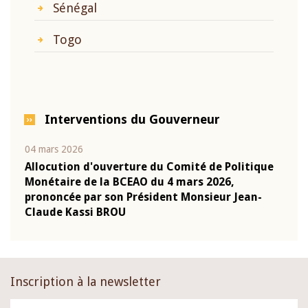
Sénégal
Togo
Interventions du Gouverneur
04 mars 2026
22 ju
que
Allocution d'ouverture du Comité de Politique
Mot 
Monétaire de la BCEAO du 4 mars 2026,
Kass
-
prononcée par son Président Monsieur Jean-
prés
Claude Kassi BROU
BCE
Inscription à la newsletter