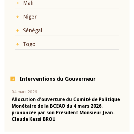
Mali
Niger
Sénégal
Togo
Interventions du Gouverneur
04 mars 2026
22 ju
que
Allocution d'ouverture du Comité de Politique
Mot 
Monétaire de la BCEAO du 4 mars 2026,
Kass
-
prononcée par son Président Monsieur Jean-
prés
Claude Kassi BROU
BCE