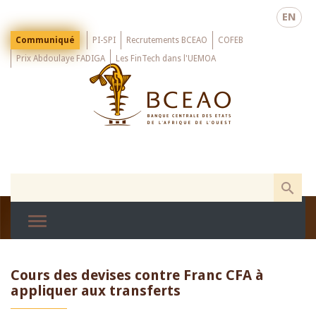
Skip
EN
to
main
Menu
Communiqué
PI-SPI
Recrutements BCEAO
COFEB
Top
content
Prix Abdoulaye FADIGA
Les FinTech dans l'UEMOA
Cours des devises contre Franc CFA à
appliquer aux transferts