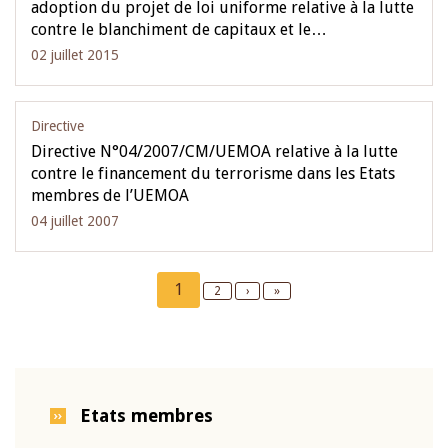
adoption du projet de loi uniforme relative à la lutte
contre le blanchiment de capitaux et le…
02 juillet 2015
Directive
Directive N°04/2007/CM/UEMOA relative à la lutte
contre le financement du terrorisme dans les Etats
membres de l’UEMOA
04 juillet 2007
Pagination
Current
1
Page
2
Next
›
Last
»
page
page
page
Etats membres