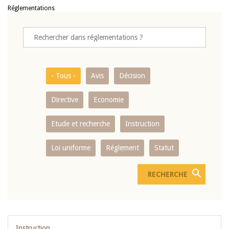
Réglementations
- Tous -
Avis
Décision
Directive
Economie
Etude et recherche
Instruction
Loi uniforme
Réglement
Statut
Instruction