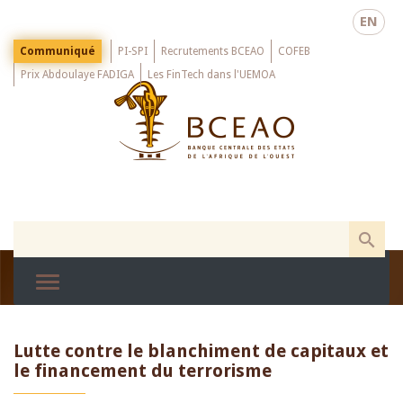
Skip
EN
to
main
Menu
Communiqué
PI-SPI
Recrutements BCEAO
COFEB
Top
content
Prix Abdoulaye FADIGA
Les FinTech dans l'UEMOA
Lutte contre le blanchiment de capitaux et
le financement du terrorisme