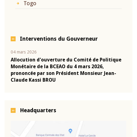
Togo
Interventions du Gouverneur
04 mars 2026
22 ju
que
Allocution d'ouverture du Comité de Politique
Mot 
Monétaire de la BCEAO du 4 mars 2026,
Kass
-
prononcée par son Président Monsieur Jean-
prés
Claude Kassi BROU
BCE
Headquarters