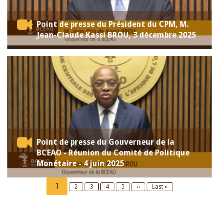
Point de presse du Président du CPM, M.
Jean-Claude Kassi BROU, 3 décembre 2025
Point de presse du Gouverneur de la
BCEAO - Réunion du Comité de Politique
Monétaire - 4 juin 2025
Current
1
Page
2
Page
3
Page
4
Page
5
Next
››
Last
Last »
page
page
page