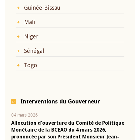
Guinée-Bissau
Mali
Niger
Sénégal
Togo
Interventions du Gouverneur
04 mars 2026
22 ju
que
Allocution d'ouverture du Comité de Politique
Mot 
Monétaire de la BCEAO du 4 mars 2026,
Kass
-
prononcée par son Président Monsieur Jean-
prés