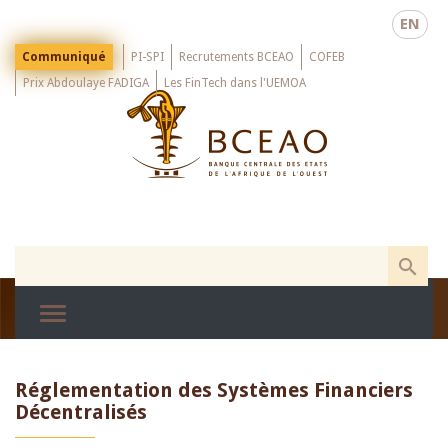
Skip
EN
to
main
Menu
Communiqué
PI-SPI
Recrutements BCEAO
COFEB
Top
content
Prix Abdoulaye FADIGA
Les FinTech dans l'UEMOA
Réglementation des Systèmes Financiers
Décentralisés