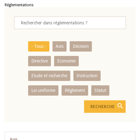
Réglementations
- Tous -
Avis
Décision
Directive
Economie
Etude et recherche
Instruction
Loi uniforme
Réglement
Statut
Avis