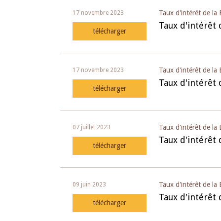
Taux d'intérêt de l
17 novembre 2023
 juin 2026
04 mars 2026
Taux d'intérêt
télécharger
llocution d'ouverture du Comité de
Allocution d'ouver
olitique Monétaire de la BCEAO du 10
Politique Monétair
uin 2026, prononcée par son Président
mars 2026, prononc
onsieur Jean-Claude Kassi BROU
Monsieur Jean-Cla
Taux d'intérêt de la
17 novembre 2023
Taux d'intérêt 
télécharger
Taux d'intérêt de la
07 juillet 2023
Taux d'intérêt 
télécharger
Taux d'intérêt de l
09 juin 2023
Taux d'intérêt
télécharger