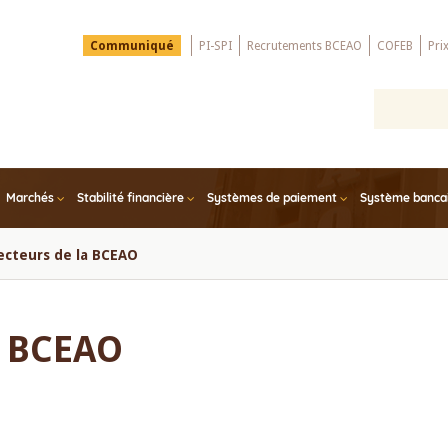
Menu
Communiqué
PI-SPI
Recrutements BCEAO
COFEB
Pri
Top
Marchés
Stabilité financière
Systèmes de paiement
Système bancair
ecteurs de la BCEAO
a BCEAO