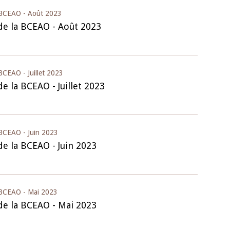
a BCEAO - Août 2023
22 juillet 2026
 de la BCEAO - Août 2023
ture du Comité de
Mot introductif du Gouverneur Jean
e de la BCEAO du 4
Claude Kassi BROU lors de la cérém
ée par son Président
de présentation du rapport annuel 
ude Kassi BROU
de la BCEAO
 BCEAO - Juillet 2023
de la BCEAO - Juillet 2023
 BCEAO - Juin 2023
de la BCEAO - Juin 2023
a BCEAO - Mai 2023
 de la BCEAO - Mai 2023