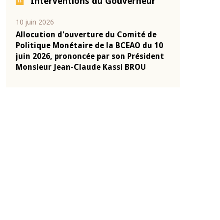
Interventions du Gouverneur
10 juin 2026
04 mars 2026
-
Allocution d'ouverture du Comité de
Allocution d
onie
Politique Monétaire de la BCEAO du 10
Politique Mo
2025
juin 2026, prononcée par son Président
mars 2026, p
Monsieur Jean-Claude Kassi BROU
Monsieur Je