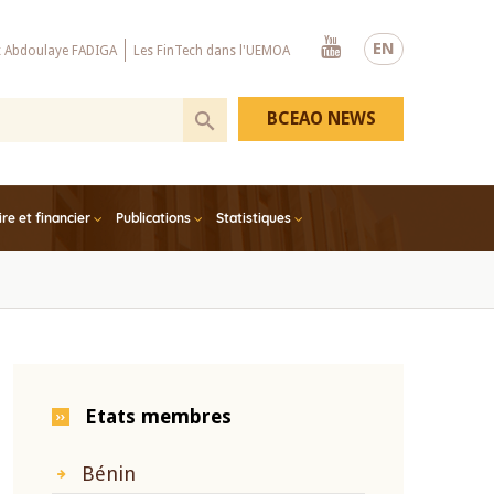
Youtube
EN
x Abdoulaye FADIGA
Les FinTech dans l'UEMOA
BCEAO NEWS
e et financier
Publications
Statistiques
Etats membres
Bénin