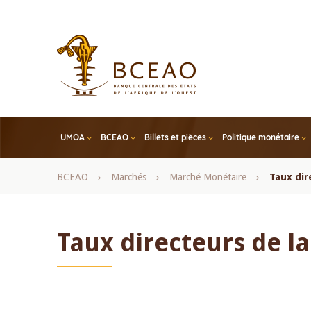
Skip
to
main
content
UMOA
BCEAO
Billets et pièces
Politique monétaire
Fil
BCEAO
Marchés
Marché Monétaire
Taux dir
d'Ariane
Taux directeurs de l