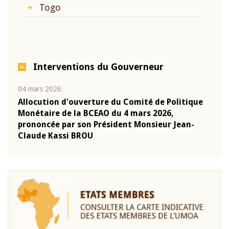
Togo
Interventions du Gouverneur
04 mars 2026
22 ju
que
Allocution d'ouverture du Comité de Politique
Mot 
Monétaire de la BCEAO du 4 mars 2026,
Kass
-
prononcée par son Président Monsieur Jean-
prés
Claude Kassi BROU
BCE