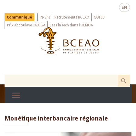
Skip
EN
to
main
Menu
Communiqué
PI-SPI
Recrutements BCEAO
COFEB
Top
content
Prix Abdoulaye FADIGA
Les FinTech dans l'UEMOA
Monétique interbancaire régionale