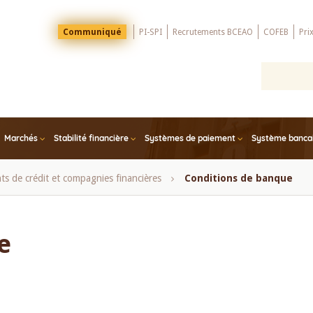
Menu
Communiqué
PI-SPI
Recrutements BCEAO
COFEB
Pri
Top
Marchés
Stabilité financière
Systèmes de paiement
Système bancair
ts de crédit et compagnies financières
Conditions de banque
e