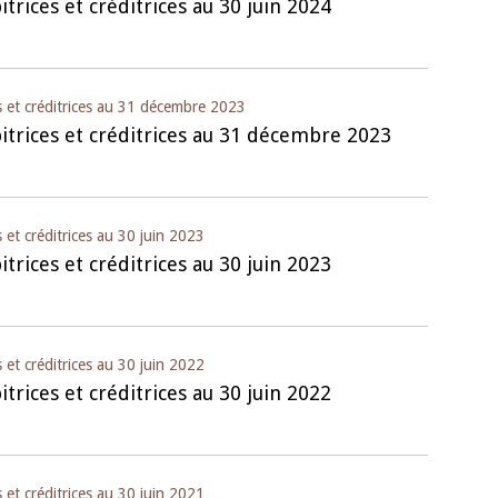
trices et créditrices au 30 juin 2024
10 juin 2026
u Gouverneur Jean-
Allocution d'ouverture du Comité d
lors de la cérémonie
Politique Monétaire de la BCEAO du
s et créditrices au 31 décembre 2023
 rapport annuel 2025
juin 2026, prononcée par son Présid
itrices et créditrices au 31 décembre 2023
Monsieur Jean-Claude Kassi BROU
 et créditrices au 30 juin 2023
trices et créditrices au 30 juin 2023
 et créditrices au 30 juin 2022
trices et créditrices au 30 juin 2022
 et créditrices au 30 juin 2021