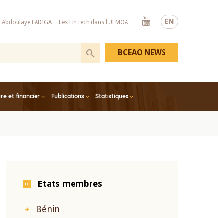
Youtube
EN
x Abdoulaye FADIGA
Les FinTech dans l'UEMOA
BCEAO NEWS
e et financier
Publications
Statistiques
Etats membres
Bénin