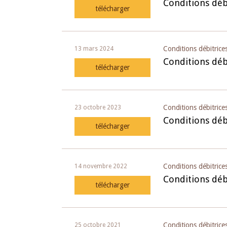
Conditions débi
télécharger
4 mars 2026
22 juillet 2026
llocution d'ouverture du Comité de
Mot introductif d
olitique Monétaire de la BCEAO du 4
Claude Kassi BROU 
Conditions débitrice
13 mars 2024
ars 2026, prononcée par son Président
de présentation du
Conditions déb
télécharger
onsieur Jean-Claude Kassi BROU
de la BCEAO
Conditions débitrices
23 octobre 2023
Conditions débi
télécharger
Conditions débitrices
14 novembre 2022
Conditions débi
télécharger
Conditions débitrices
25 octobre 2021