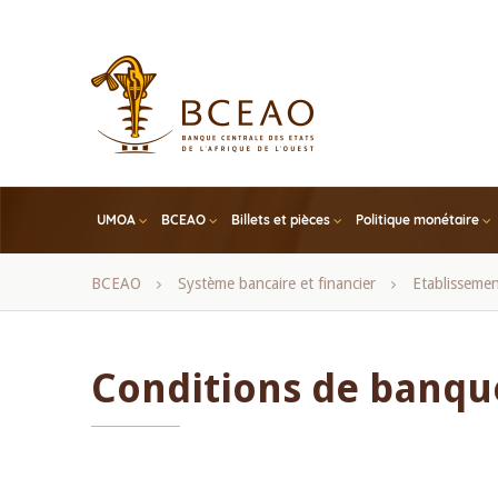
Skip
to
main
content
UMOA
BCEAO
Billets et pièces
Politique monétaire
Fil
BCEAO
Système bancaire et financier
Etablissemen
d'Ariane
Conditions de banqu