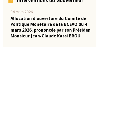
Interventions du Gouverneur
04 mars 2026
22 juillet 2026
e
Allocution d'ouverture du Comité de
Mot introduc
 10
Politique Monétaire de la BCEAO du 4
Claude Kassi
ent
mars 2026, prononcée par son Président
de présentat
Monsieur Jean-Claude Kassi BROU
de la BCEAO