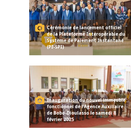
Cérémonie de lancement officiel
de la Plateforme Interopérable du
Système de Paiement Instantané
(PI-SPI)
Inauguration du nouvel immeuble
fonctionnel de l’Agence Auxiliaire
de Bobo-Dioulasso le samedi 8
février 2025