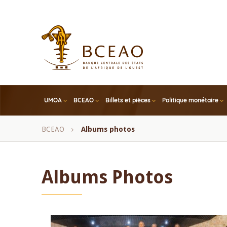
Skip
to
main
content
UMOA
BCEAO
Billets et pièces
Politique monétaire
Fil
BCEAO
Albums photos
d'Ariane
Albums Photos
Pagination