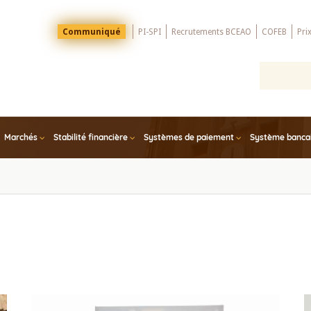
Menu
Communiqué
PI-SPI
Recrutements BCEAO
COFEB
Pri
Top
Marchés
Stabilité financière
Systèmes de paiement
Système bancair