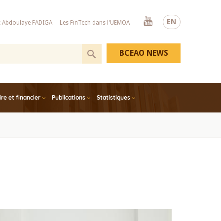
Youtube
EN
x Abdoulaye FADIGA
Les FinTech dans l'UEMOA
BCEAO NEWS
e et financier
Publications
Statistiques