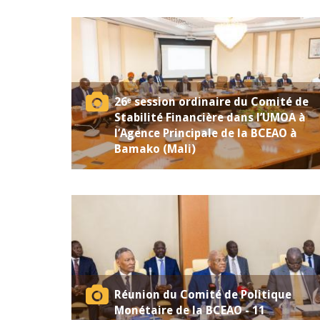
26ᵉ session ordinaire du Comité de
Stabilité Financière dans l’UMOA à
l’Agence Principale de la BCEAO à
Bamako (Mali)
Réunion du Comité de Politique
Monétaire de la BCEAO - 11