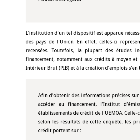
 juin 2026
04 mars 2026
llocution d'ouverture du Comité de
Allocution d'ouver
olitique Monétaire de la BCEAO du 10
Politique Monétair
L'institution d'un tel dispositif est apparue néc
uin 2026, prononcée par son Président
mars 2026, prononc
des pays de l'Union. En effet, celles-ci représe
onsieur Jean-Claude Kassi BROU
Monsieur Jean-Cla
recensées. Toutefois, la plupart des études i
financement, notamment aux crédits à moyen et l
Intérieur Brut (PIB) et à la création d'emplois s'en 
Afin d'obtenir des informations précises sur
accéder au financement, l'Institut d'ém
établissements de crédit de l'UEMOA. Celle-ci
selon les résultats de cette enquête, les pr
crédit portent sur :