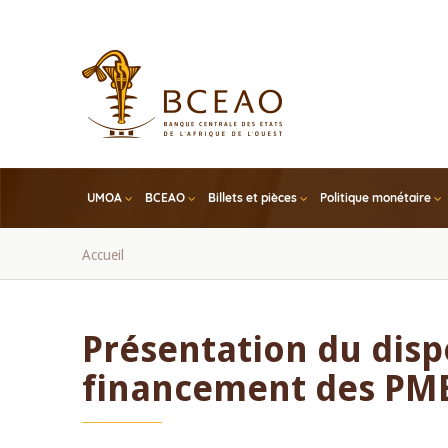
Skip
to
main
content
UMOA
BCEAO
Billets et pièces
Politique monétaire
Fil
Accueil
d'Ariane
Présentation du dispo
financement des PM