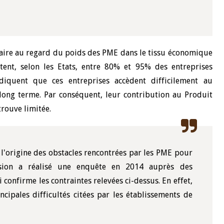
22 juillet 2026
ture du Comité de
Mot introductif du Gouverneur Jean
e de la BCEAO du 4
Claude Kassi BROU lors de la cérém
essaire au regard du poids des PME dans le tissu économique
ée par son Président
de présentation du rapport annuel 
ntent, selon les Etats, entre 80% et 95% des entreprises
ude Kassi BROU
de la BCEAO
ndiquent que ces entreprises accèdent difficilement au
ong terme. Par conséquent, leur contribution au Produit
trouve limitée.
 l'origine des obstacles rencontrées par les PME pour
ission a réalisé une enquête en 2014 auprès des
 confirme les contraintes relevées ci-dessus. En effet,
incipales difficultés citées par les établissements de