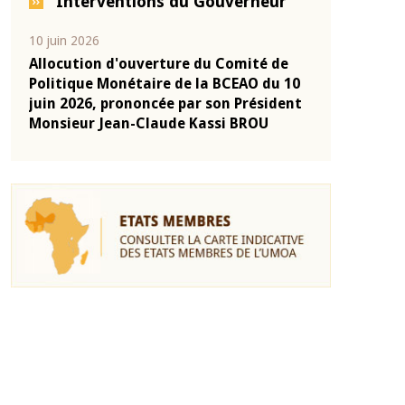
Interventions du Gouverneur
10 juin 2026
04 mars 2026
-
Allocution d'ouverture du Comité de
Allocution d
onie
Politique Monétaire de la BCEAO du 10
Politique Mo
2025
juin 2026, prononcée par son Président
mars 2026, p
Monsieur Jean-Claude Kassi BROU
Monsieur Je