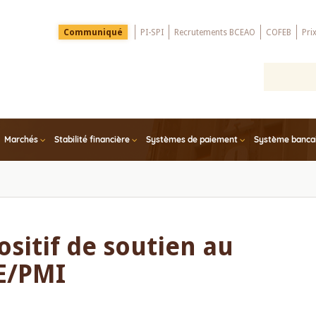
Menu
Communiqué
PI-SPI
Recrutements BCEAO
COFEB
Pri
Top
Marchés
Stabilité financière
Systèmes de paiement
Système bancair
sitif de soutien au
E/PMI