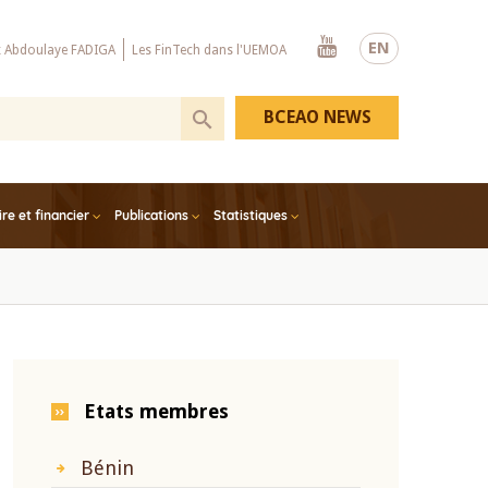
Youtube
EN
x Abdoulaye FADIGA
Les FinTech dans l'UEMOA
BCEAO NEWS
e et financier
Publications
Statistiques
Etats membres
Bénin