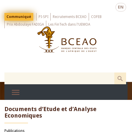
Skip
EN
to
main
Menu
Communiqué
PI-SPI
Recrutements BCEAO
COFEB
Top
content
Prix Abdoulaye FADIGA
Les FinTech dans l'UEMOA
Documents d’Etude et d’Analyse
Economiques
Publications