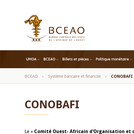
Skip
to
main
content
UMOA
BCEAO
Billets et pièces
Politique monétaire
Fil
BCEAO
Système bancaire et financier
CONOBAFI
d'Ariane
CONOBAFI
Le «
Comité Ouest- Africain d’Organisation et