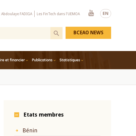
Youtube
EN
x Abdoulaye FADIGA
Les FinTech dans l'UEMOA
BCEAO NEWS
e et financier
Publications
Statistiques
Etats membres
Bénin