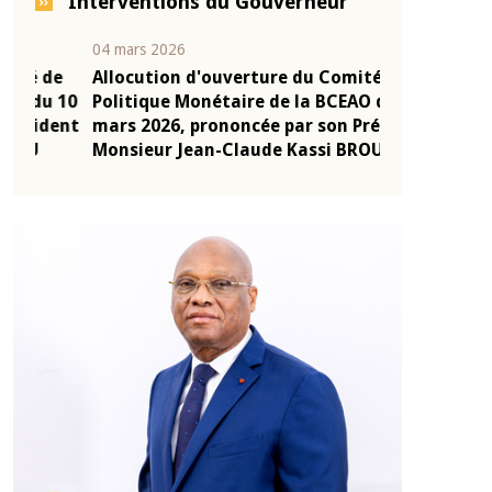
Interventions du Gouverneur
04 mars 2026
22 juillet 2026
e
Allocution d'ouverture du Comité de
Mot introduc
 10
Politique Monétaire de la BCEAO du 4
Claude Kassi
ent
mars 2026, prononcée par son Président
de présentat
Monsieur Jean-Claude Kassi BROU
de la BCEAO