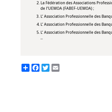
La Fédération des Associations Professi
de l’UEMOA (FABEF-UEMOA) ;
4 mars 2026
22 juillet 2026
L’ Association Professionnelle des Banq
llocution d'ouverture du Comité de
Mot introductif d
olitique Monétaire de la BCEAO du 4
Claude Kassi BROU 
L’ Association Professionnelle des Banq
ars 2026, prononcée par son Président
de présentation du
L’ Association Professionnelle des Banqu
onsieur Jean-Claude Kassi BROU
de la BCEAO
...
Share
Facebook
Twitter
Email