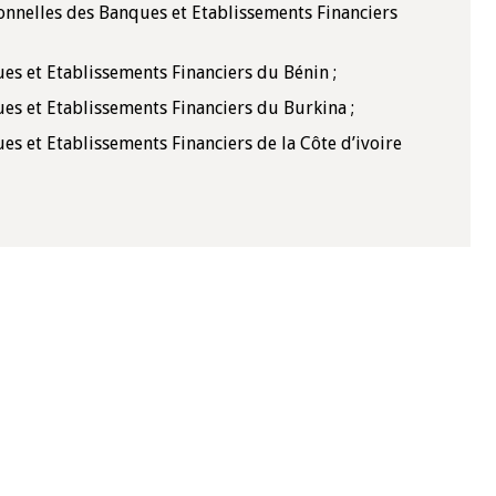
onnelles des Banques et Etablissements Financiers
10 juin 2026
ues et Etablissements Financiers du Bénin ;
u Gouverneur Jean-
Allocution d'ouverture du Comité d
lors de la cérémonie
Politique Monétaire de la BCEAO du
ues et Etablissements Financiers du Burkina ;
 rapport annuel 2025
juin 2026, prononcée par son Présid
es et Etablissements Financiers de la Côte d’ivoire
Monsieur Jean-Claude Kassi BROU