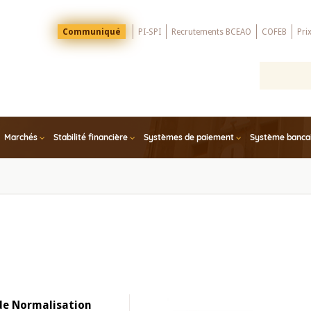
Menu
Communiqué
PI-SPI
Recrutements BCEAO
COFEB
Pri
Top
Marchés
Stabilité financière
Systèmes de paiement
Système bancair
 de Normalisation