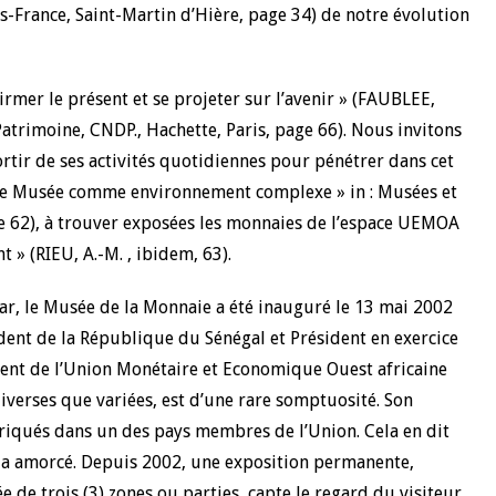
France, Saint-Martin d’Hière, page 34) de notre évolution
10 juin 2026
u Gouverneur Jean-
Allocution d'ouverture du Comité d
ffirmer le présent et se projeter sur l’avenir » (FAUBLEE,
lors de la cérémonie
Politique Monétaire de la BCEAO du
 rapport annuel 2025
juin 2026, prononcée par son Présid
 Patrimoine, CNDP., Hachette, Paris, page 66). Nous invitons
Monsieur Jean-Claude Kassi BROU
 sortir de ses activités quotidiennes pour pénétrer dans cet
 Le Musée comme environnement complexe » in : Musées et
ge 62), à trouver exposées les monnaies de l’espace UEMOA
t » (RIEU, A.-M. , ibidem, 63).
kar, le Musée de la Monnaie a été inauguré le 13 mai 2002
ent de la République du Sénégal et Président en exercice
ment de l’Union Monétaire et Economique Ouest africaine
diverses que variées, est d’une rare somptuosité. Son
briqués dans un des pays membres de l’Union. Cela en dit
e a amorcé. Depuis 2002, une exposition permanente,
 de trois (3) zones ou parties, capte le regard du visiteur.