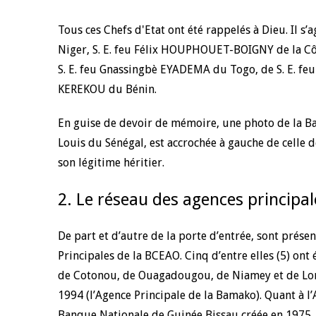
Tous ces Chefs d'Etat ont été rappelés à Dieu. Il s
Niger, S. E. feu Félix HOUPHOUET-BOIGNY de la Côt
S. E. feu Gnassingbè EYADEMA du Togo, de S. E. f
KEREKOU du Bénin.
En guise de devoir de mémoire, une photo de la Ban
Louis du Sénégal, est accrochée à gauche de celle 
son légitime héritier.
2. Le réseau des agences principa
De part et d’autre de la porte d’entrée, sont prése
Principales de la BCEAO. Cinq d’entre elles (5) ont
de Cotonou, de Ouagadougou, de Niamey et de Lomé
1994 (l’Agence Principale de la Bamako). Quant à l’A
Banque Nationale de Guinée Bissau créée en 1975.