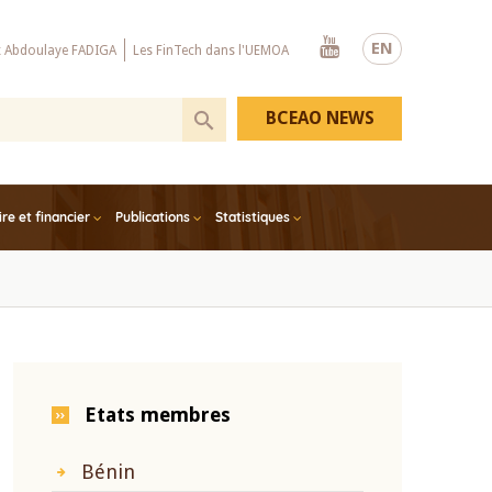
Youtube
EN
x Abdoulaye FADIGA
Les FinTech dans l'UEMOA
BCEAO NEWS
e et financier
Publications
Statistiques
Etats membres
Bénin