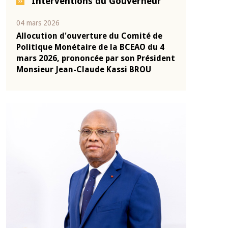
Interventions du Gouverneur
04 mars 2026
22 juillet 2026
e
Allocution d'ouverture du Comité de
Mot introduc
 10
Politique Monétaire de la BCEAO du 4
Claude Kassi
ent
mars 2026, prononcée par son Président
de présentat
Monsieur Jean-Claude Kassi BROU
de la BCEAO