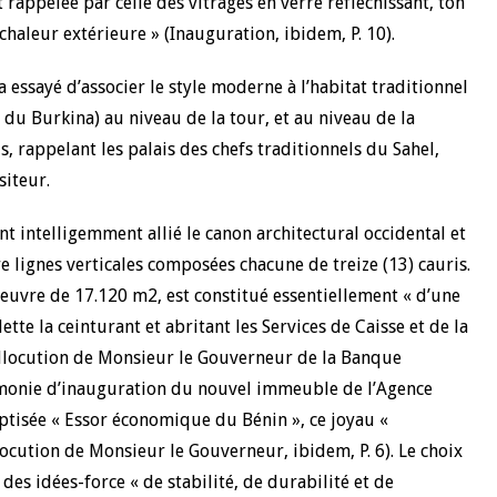
 rappelée par celle des vitrages en verre réfléchissant, ton
chaleur extérieure » (Inauguration, ibidem, P. 10).
essayé d’associer le style moderne à l’habitat traditionnel
u Burkina) au niveau de la tour, et au niveau de la
is, rappelant les palais des chefs traditionnels du Sahel,
siteur.
t intelligemment allié le canon architectural occidental et
re lignes verticales composées chacune de treize (13) cauris.
oeuvre de 17.120 m2, est constitué essentiellement « d’une
te la ceinturant et abritant les Services de Caisse et de la
Allocution de Monsieur le Gouverneur de la Banque
érémonie d’inauguration du nouvel immeuble de l’Agence
ptisée « Essor économique du Bénin », ce joyau «
locution de Monsieur le Gouverneur, ibidem, P. 6). Le choix
des idées-force « de stabilité, de durabilité et de