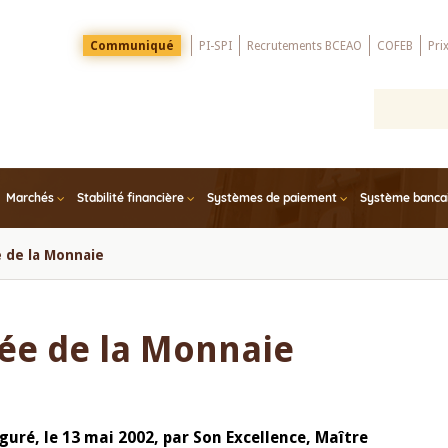
Menu
Communiqué
PI-SPI
Recrutements BCEAO
COFEB
Pri
Top
Marchés
Stabilité financière
Systèmes de paiement
Système bancair
 de la Monnaie
ée de la Monnaie
uré, le 13 mai 2002, par Son Excellence, Maître