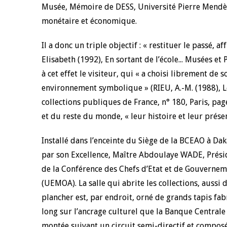
Musée, Mémoire de DESS, Université Pierre Mendès-
monétaire et économique.
4 mars 2026
22 juillet 2026
llocution d'ouverture du Comité de
Mot introductif d
Il a donc un triple objectif : « restituer le passé, a
olitique Monétaire de la BCEAO du 4
Claude Kassi BROU 
ars 2026, prononcée par son Président
de présentation du
Elisabeth (1992), En sortant de l’école... Musées et
onsieur Jean-Claude Kassi BROU
de la BCEAO
à cet effet le visiteur, qui « a choisi librement de
environnement symbolique » (RIEU, A.-M. (1988),
collections publiques de France, n° 180, Paris, pa
et du reste du monde, « leur histoire et leur présen
Installé dans l’enceinte du Siège de la BCEAO à Da
par son Excellence, Maître Abdoulaye WADE, Présid
de la Conférence des Chefs d’Etat et de Gouverne
(UEMOA). La salle qui abrite les collections, aussi 
plancher est, par endroit, orné de grands tapis fa
long sur l’ancrage culturel que la Banque Central
montée suivant un circuit semi-directif et composée