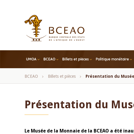
Skip
to
main
content
UMOA
BCEAO
Billets et pièces
Politique monétaire
Fil
BCEAO
Billets et pièces
Présentation du Musée
d'Ariane
Présentation du Mus
Le Musée de la Monnaie de la BCEAO a été inaug