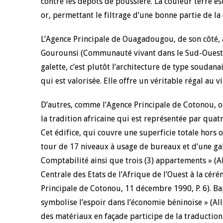
contre les dépôts de poussière. La couleur terre est
or, permettant le filtrage d’une bonne partie de la 
L’Agence Principale de Ouagadougou, de son côté, a 
Gourounsi (Communauté vivant dans le Sud-Ouest d
galette, c’est plutôt l’architecture de type soudana
qui est valorisée. Elle offre un véritable régal au vi
D’autres, comme l’Agence Principale de Cotonou, on
la tradition africaine qui est représentée par quat
Cet édifice, qui couvre une superficie totale hors 
tour de 17 niveaux à usage de bureaux et d’une galet
Comptabilité ainsi que trois (3) appartements » (
Centrale des Etats de l’Afrique de l’Ouest à la c
Principale de Cotonou, 11 décembre 1990, P. 6). Ba
symbolise l’espoir dans l’économie béninoise » (Al
des matériaux en façade participe de la traduction 