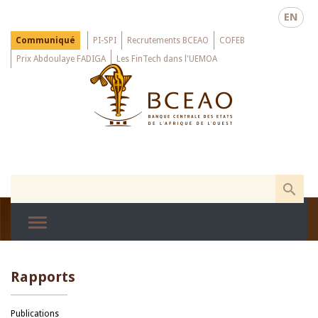
Skip
EN
to
main
Menu
Communiqué
PI-SPI
Recrutements BCEAO
COFEB
Top
content
Prix Abdoulaye FADIGA
Les FinTech dans l'UEMOA
Rapports
Publications