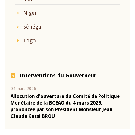
Niger
Sénégal
Togo
Interventions du Gouverneur
04 mars 2026
22 ju
que
Allocution d'ouverture du Comité de Politique
Mot 
Monétaire de la BCEAO du 4 mars 2026,
Kass
-
prononcée par son Président Monsieur Jean-
prés
Claude Kassi BROU
BCE