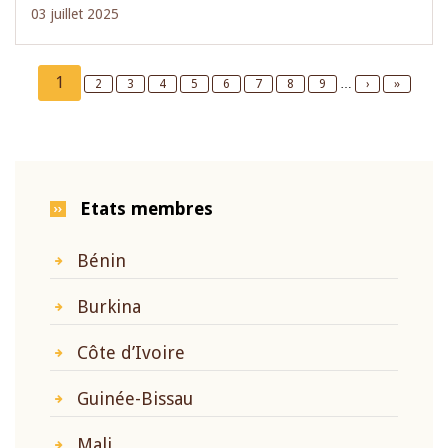
03 juillet 2025
Pagination
Current
1
Page
2
Page
3
Page
4
Page
5
Page
6
Page
7
Page
8
Page
9
…
Next
›
Last
»
page
page
page
Etats membres
Bénin
Burkina
Côte d’Ivoire
Guinée-Bissau
Mali