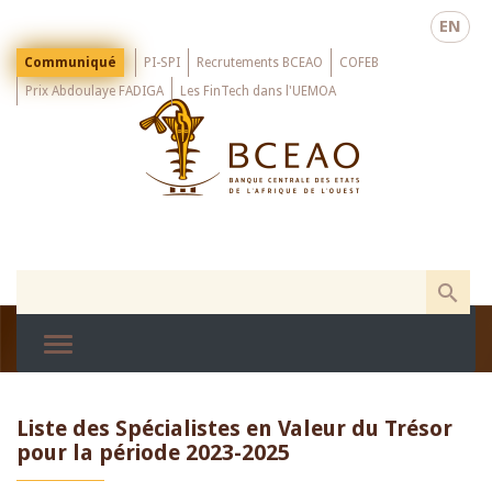
Skip
EN
to
main
Menu
Communiqué
PI-SPI
Recrutements BCEAO
COFEB
Top
content
Prix Abdoulaye FADIGA
Les FinTech dans l'UEMOA
Liste des Spécialistes en Valeur du Trésor
pour la période 2023-2025