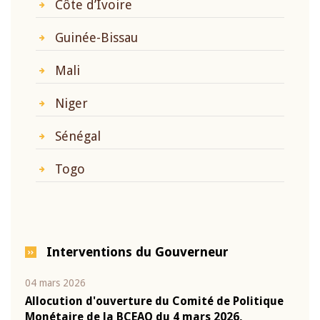
Côte d’Ivoire
Guinée-Bissau
Mali
Niger
Sénégal
Togo
Interventions du Gouverneur
04 mars 2026
22 ju
que
Allocution d'ouverture du Comité de Politique
Mot 
Monétaire de la BCEAO du 4 mars 2026,
Kass