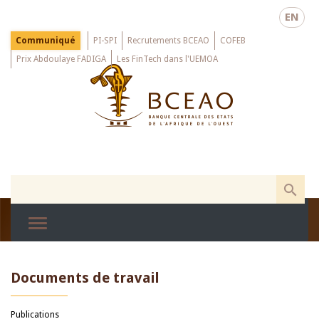
Skip
EN
to
main
Menu
Communiqué
PI-SPI
Recrutements BCEAO
COFEB
Top
content
Prix Abdoulaye FADIGA
Les FinTech dans l'UEMOA
Documents de travail
Publications