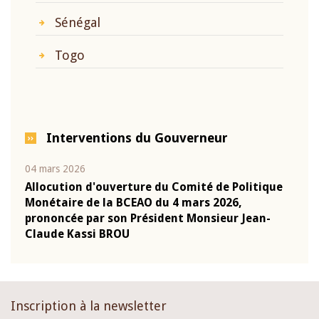
Sénégal
Togo
Interventions du Gouverneur
04 mars 2026
22 ju
que
Allocution d'ouverture du Comité de Politique
Mot 
Monétaire de la BCEAO du 4 mars 2026,
Kass
-
prononcée par son Président Monsieur Jean-
prés
Claude Kassi BROU
BCE
Inscription à la newsletter