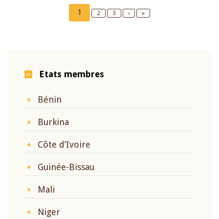
Pagination
Current
1
Page
2
Page
3
Next
›
Last
»
page
page
page
Etats membres
Bénin
Burkina
Côte d’Ivoire
Guinée-Bissau
Mali
Niger