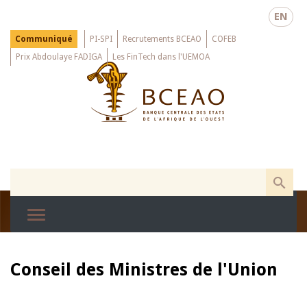
Skip
EN
to
main
Menu
Communiqué
PI-SPI
Recrutements BCEAO
COFEB
Top
content
Prix Abdoulaye FADIGA
Les FinTech dans l'UEMOA
Conseil des Ministres de l'Union