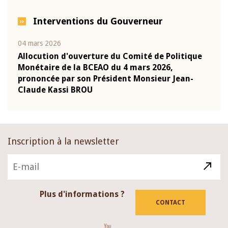
Interventions du Gouverneur
22 juillet 2026
erture du Comité de Politique
Mot introductif du Gouve
BCEAO du 4 mars 2026,
Kassi BROU lors de la cér
n Président Monsieur Jean-
présentation du rapport a
OU
BCEAO
Inscription à la newsletter
Plus d'informations ?
CONTACT
Youtube