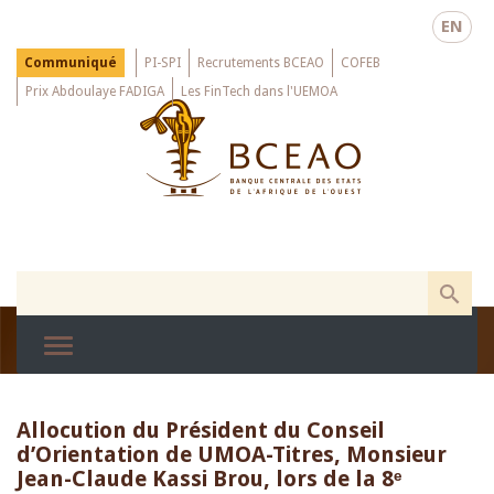
Skip
EN
to
main
Menu
Communiqué
PI-SPI
Recrutements BCEAO
COFEB
Top
content
Prix Abdoulaye FADIGA
Les FinTech dans l'UEMOA
Allocution du Président du Conseil
d’Orientation de UMOA-Titres, Monsieur
Jean-Claude Kassi Brou, lors de la 8ᵉ