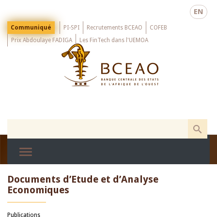
Skip
EN
to
main
Menu
Communiqué
PI-SPI
Recrutements BCEAO
COFEB
Top
content
Prix Abdoulaye FADIGA
Les FinTech dans l'UEMOA
Documents d’Etude et d’Analyse
Economiques
Publications