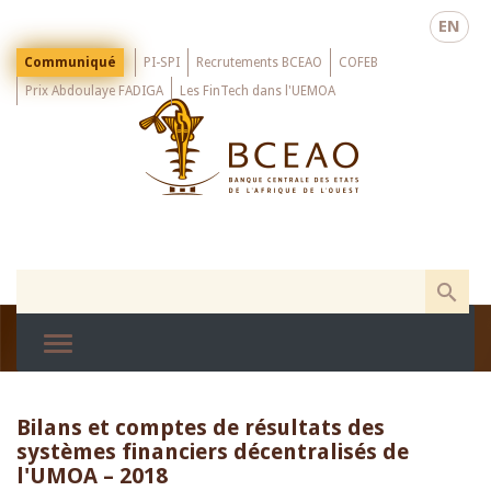
Skip
EN
to
main
Menu
Communiqué
PI-SPI
Recrutements BCEAO
COFEB
Top
content
Prix Abdoulaye FADIGA
Les FinTech dans l'UEMOA
Bilans et comptes de résultats des
systèmes financiers décentralisés de
l'UMOA – 2018