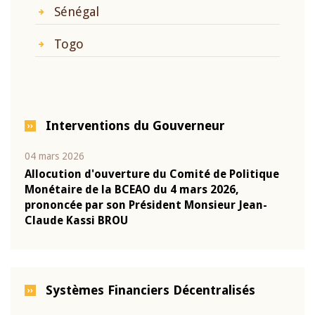
Sénégal
Togo
Interventions du Gouverneur
04 mars 2026
22 ju
que
Allocution d'ouverture du Comité de Politique
Mot 
Monétaire de la BCEAO du 4 mars 2026,
Kass
-
prononcée par son Président Monsieur Jean-
prés
Claude Kassi BROU
BCE
Systèmes Financiers Décentralisés