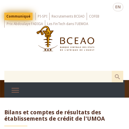
Skip
EN
to
main
Menu
Communiqué
PI-SPI
Recrutements BCEAO
COFEB
Top
content
Prix Abdoulaye FADIGA
Les FinTech dans l'UEMOA
Bilans et comptes de résultats des
établissements de crédit de l'UMOA