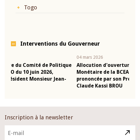
Togo
Interventions du Gouverneur
04 mars 2026
22 j
ique
Allocution d'ouverture du Comité de Politique
Mot
Monétaire de la BCEAO du 4 mars 2026,
Kas
n-
prononcée par son Président Monsieur Jean-
pré
Claude Kassi BROU
BC
Inscription à la newsletter