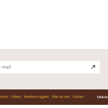
10 juin 2026
u Gouverneur Jean-
Allocution d'ouverture du Comité 
 lors de la cérémonie
Politique Monétaire de la BCEAO du
u rapport annuel 2025
juin 2026, prononcée par son Présid
Monsieur Jean-Claude Kassi BROU
hotos
Vidéos
Mentions légales
Plan du site
Contact
Télécha