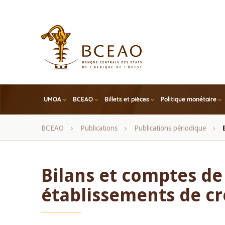
Skip
to
main
content
UMOA
BCEAO
Billets et pièces
Politique monétaire
Fil
BCEAO
Publications
Publications périodique
d'Ariane
Bilans et comptes de
établissements de cr