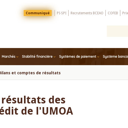
Menu
Communiqué
PI-SPI
Recrutements BCEAO
COFEB
Pri
Top
Marchés
Stabilité financière
Systèmes de paiement
Système bancair
Bilans et comptes de résultats
 résultats des
édit de l'UMOA