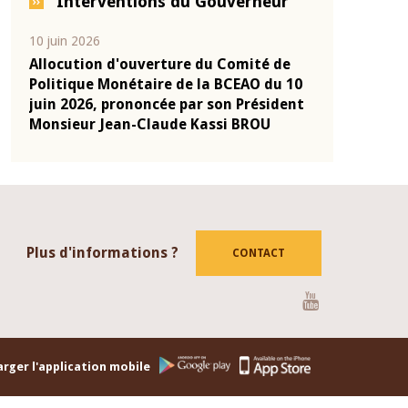
Interventions du Gouverneur
04 mars 2026
22 juillet 2026
de
Allocution d'ouverture du Comité de
Mot introdu
 10
Politique Monétaire de la BCEAO du 4
Claude Kassi
ent
mars 2026, prononcée par son Président
de présentat
Monsieur Jean-Claude Kassi BROU
de la BCEAO
Plus d'informations ?
CONTACT
Youtube
rger l'application mobile