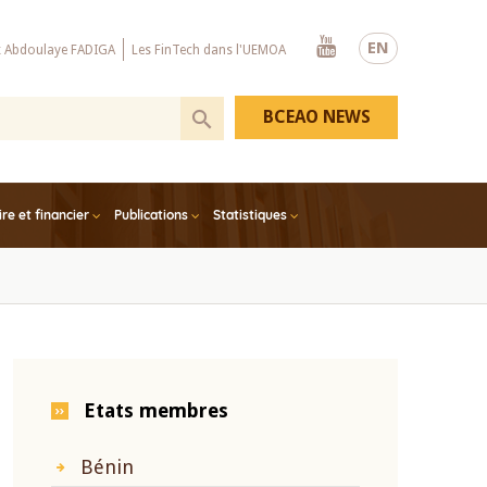
Youtube
EN
x Abdoulaye FADIGA
Les FinTech dans l'UEMOA
BCEAO NEWS
e et financier
Publications
Statistiques
Etats membres
Bénin