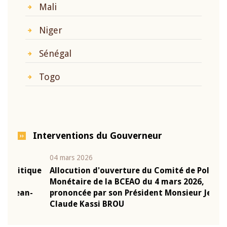
Mali
Niger
Sénégal
Togo
Interventions du Gouverneur
04 mars 2026
22 ju
que
Allocution d'ouverture du Comité de Politique
Mot 
Monétaire de la BCEAO du 4 mars 2026,
Kass
-
prononcée par son Président Monsieur Jean-
prés
Claude Kassi BROU
BCE