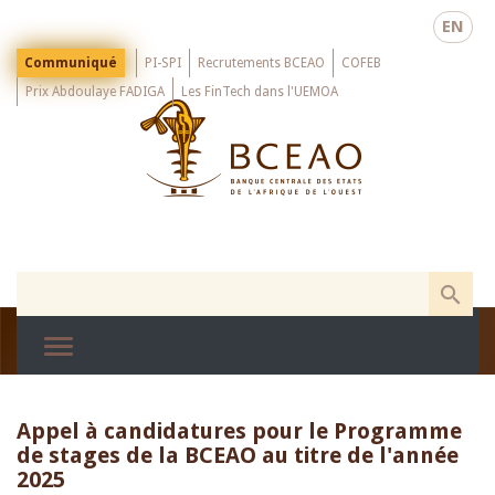
Skip
EN
to
main
Menu
Communiqué
PI-SPI
Recrutements BCEAO
COFEB
Top
content
Prix Abdoulaye FADIGA
Les FinTech dans l'UEMOA
Appel à candidatures pour le Programme
de stages de la BCEAO au titre de l'année
2025