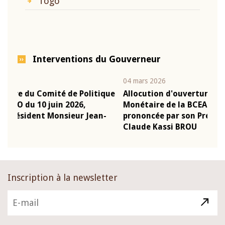
Togo
Interventions du Gouverneur
04 mars 2026
22 j
ique
Allocution d'ouverture du Comité de Politique
Mot
Monétaire de la BCEAO du 4 mars 2026,
Kas
n-
prononcée par son Président Monsieur Jean-
pré
Claude Kassi BROU
BC
Inscription à la newsletter