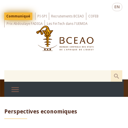
Skip
EN
to
main
Menu
Communiqué
PI-SPI
Recrutements BCEAO
COFEB
Top
content
Prix Abdoulaye FADIGA
Les FinTech dans l'UEMOA
Perspectives economiques