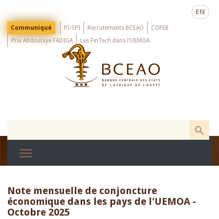
Skip
EN
to
main
Menu
Communiqué
PI-SPI
Recrutements BCEAO
COFEB
Top
content
Prix Abdoulaye FADIGA
Les FinTech dans l'UEMOA
Note mensuelle de conjoncture
économique dans les pays de l'UEMOA -
Octobre 2025