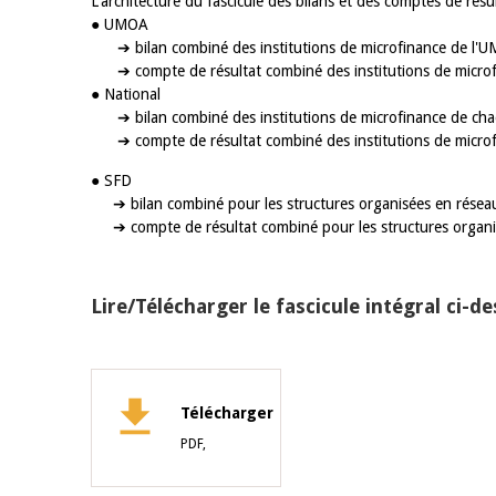
L'architecture du fascicule des bilans et des comptes de résu
● UMOA
➔ bilan combiné des institutions de microfinance de l'U
4 mars 2026
22 juillet 2026
➔ compte de résultat combiné des institutions de microf
llocution d'ouverture du Comité de
Mot introductif d
● National
olitique Monétaire de la BCEAO du 4
Claude Kassi BROU 
➔ bilan combiné des institutions de microfinance de cha
ars 2026, prononcée par son Président
de présentation du
➔ compte de résultat combiné des institutions de microf
onsieur Jean-Claude Kassi BROU
de la BCEAO
● SFD
➔ bilan combiné pour les structures organisées en réseau o
➔ compte de résultat combiné pour les structures organisée
Lire/Télécharger le fascicule intégral ci-d
Télécharger
PDF,