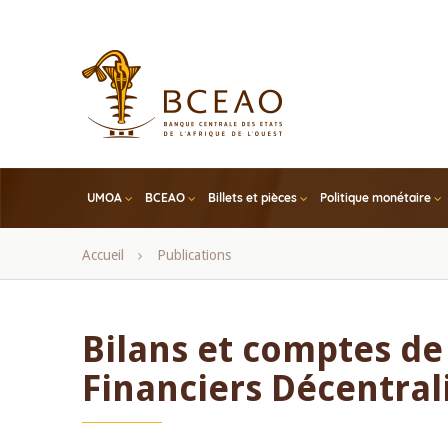
Skip
to
main
content
UMOA
BCEAO
Billets et pièces
Politique monétaire
Fil
Accueil
Publications
d'Ariane
Bilans et comptes de
Financiers Décentral