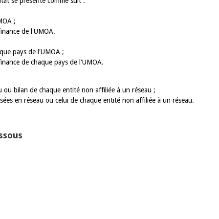
ltat se présente comme suit :
MOA ;
10 juin 2026
inance de l'UMOA.
u Gouverneur Jean-
Allocution d'ouverture du Comité d
lors de la cérémonie
Politique Monétaire de la BCEAO du
que pays de l'UMOA ;
 rapport annuel 2025
juin 2026, prononcée par son Présid
inance de chaque pays de l'UMOA.
Monsieur Jean-Claude Kassi BROU
u bilan de chaque entité non affiliée à un réseau ;
s en réseau ou celui de chaque entité non affiliée à un réseau.
essous