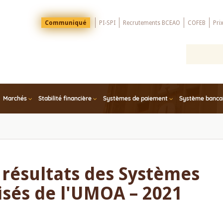
Menu
Communiqué
PI-SPI
Recrutements BCEAO
COFEB
Pri
Top
Marchés
Stabilité financière
Systèmes de paiement
Système bancair
 résultats des Systèmes
isés de l'UMOA – 2021