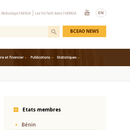
Youtube
EN
x Abdoulaye FADIGA
Les FinTech dans l'UEMOA
BCEAO NEWS
e et financier
Publications
Statistiques
Etats membres
Bénin