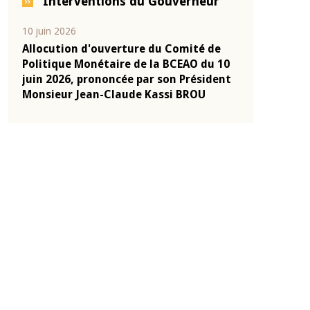
Interventions du Gouverneur
04 mars 2026
22 juillet 2026
e
Allocution d'ouverture du Comité de
Mot introduc
 10
Politique Monétaire de la BCEAO du 4
Claude Kassi
ent
mars 2026, prononcée par son Président
de présentat
Monsieur Jean-Claude Kassi BROU
de la BCEAO