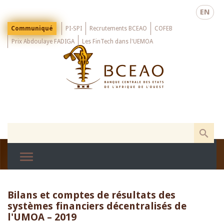
Skip
EN
to
main
Menu
Communiqué
PI-SPI
Recrutements BCEAO
COFEB
Top
content
Prix Abdoulaye FADIGA
Les FinTech dans l'UEMOA
Bilans et comptes de résultats des
systèmes financiers décentralisés de
l'UMOA – 2019