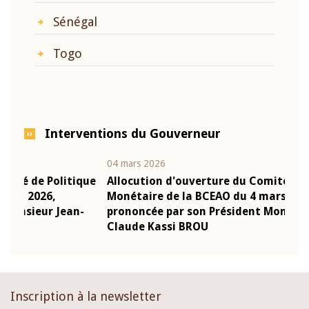
Sénégal
Togo
Interventions du Gouverneur
04 mars 2026
22 ju
que
Allocution d'ouverture du Comité de Politique
Mot 
Monétaire de la BCEAO du 4 mars 2026,
Kass
-
prononcée par son Président Monsieur Jean-
prés
Claude Kassi BROU
BCE
Inscription à la newsletter