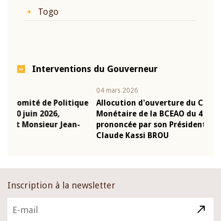
Togo
Interventions du Gouverneur
04 mars 2026
22 ju
que
Allocution d'ouverture du Comité de Politique
Mot
Monétaire de la BCEAO du 4 mars 2026,
Kas
-
prononcée par son Président Monsieur Jean-
pré
Claude Kassi BROU
BCE
Inscription à la newsletter