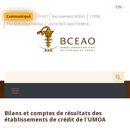
Skip
EN
to
main
Menu
Communiqué
PI-SPI
Recrutements BCEAO
COFEB
Top
content
Prix Abdoulaye FADIGA
Les FinTech dans l'UEMOA
Bilans et comptes de résultats des
établissements de crédit de l'UMOA