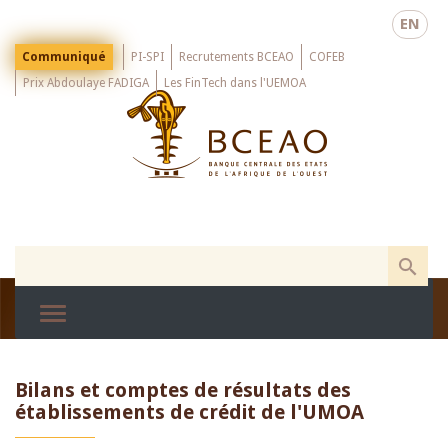
Skip
EN
to
main
Menu
Communiqué
PI-SPI
Recrutements BCEAO
COFEB
Top
content
Prix Abdoulaye FADIGA
Les FinTech dans l'UEMOA
Bilans et comptes de résultats des
établissements de crédit de l'UMOA