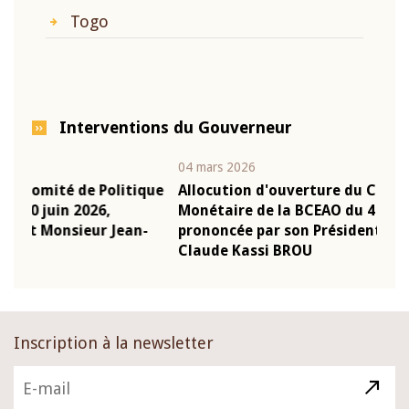
Togo
Interventions du Gouverneur
04 mars 2026
22 ju
que
Allocution d'ouverture du Comité de Politique
Mot
Monétaire de la BCEAO du 4 mars 2026,
Kas
-
prononcée par son Président Monsieur Jean-
pré
Claude Kassi BROU
BCE
Inscription à la newsletter