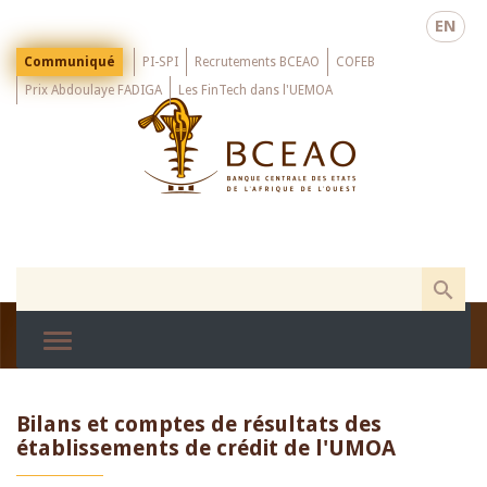
Skip
EN
to
main
Menu
Communiqué
PI-SPI
Recrutements BCEAO
COFEB
Top
content
Prix Abdoulaye FADIGA
Les FinTech dans l'UEMOA
Bilans et comptes de résultats des
établissements de crédit de l'UMOA