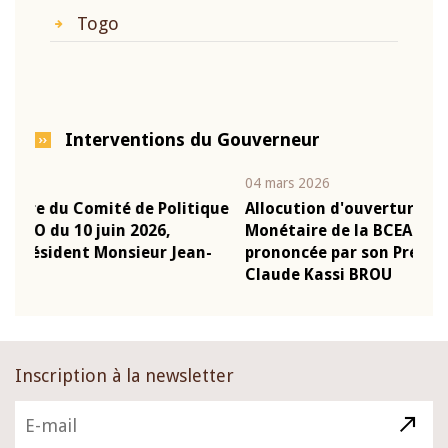
Togo
Interventions du Gouverneur
04 mars 2026
22 j
ique
Allocution d'ouverture du Comité de Politique
Mot
Monétaire de la BCEAO du 4 mars 2026,
Kas
n-
prononcée par son Président Monsieur Jean-
pré
Claude Kassi BROU
BC
Inscription à la newsletter