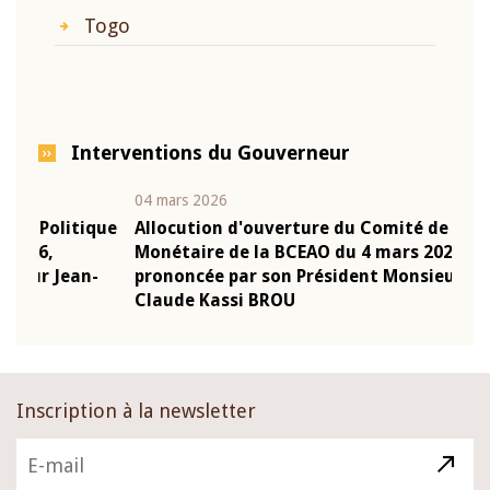
Togo
Interventions du Gouverneur
04 mars 2026
22 ju
que
Allocution d'ouverture du Comité de Politique
Mot 
Monétaire de la BCEAO du 4 mars 2026,
Kass
-
prononcée par son Président Monsieur Jean-
prés
Claude Kassi BROU
BCE
Inscription à la newsletter