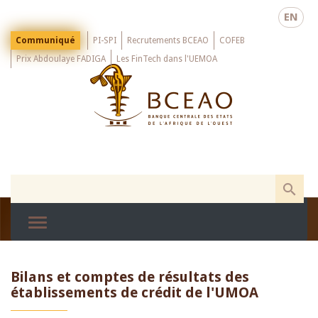
Skip
EN
to
main
Menu
Communiqué
PI-SPI
Recrutements BCEAO
COFEB
Top
content
Prix Abdoulaye FADIGA
Les FinTech dans l'UEMOA
Bilans et comptes de résultats des
établissements de crédit de l'UMOA