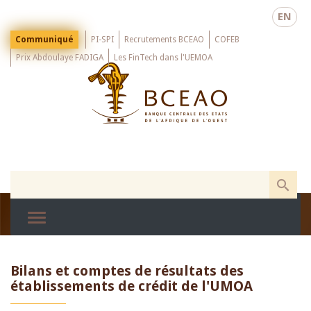
Skip
EN
to
main
Menu
Communiqué
PI-SPI
Recrutements BCEAO
COFEB
Top
content
Prix Abdoulaye FADIGA
Les FinTech dans l'UEMOA
Bilans et comptes de résultats des
établissements de crédit de l'UMOA