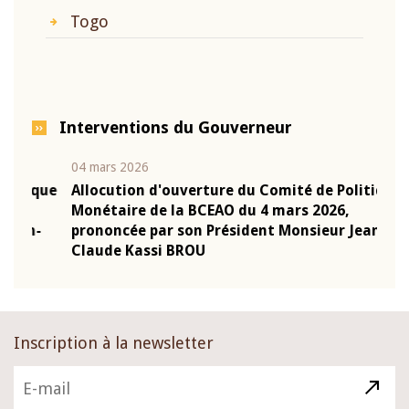
Togo
Interventions du Gouverneur
04 mars 2026
22 ju
que
Allocution d'ouverture du Comité de Politique
Mot 
Monétaire de la BCEAO du 4 mars 2026,
Kass
-
prononcée par son Président Monsieur Jean-
prés
Claude Kassi BROU
BCE
Inscription à la newsletter