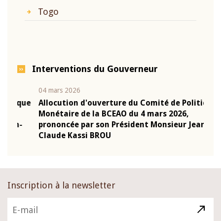
Togo
Interventions du Gouverneur
04 mars 2026
22 ju
que
Allocution d'ouverture du Comité de Politique
Mot 
Monétaire de la BCEAO du 4 mars 2026,
Kass
-
prononcée par son Président Monsieur Jean-
prés
Claude Kassi BROU
BCE
Inscription à la newsletter