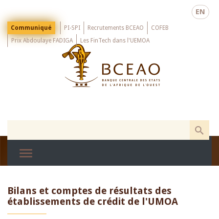
Skip
EN
to
main
Menu
Communiqué
PI-SPI
Recrutements BCEAO
COFEB
Top
content
Prix Abdoulaye FADIGA
Les FinTech dans l'UEMOA
Bilans et comptes de résultats des
établissements de crédit de l'UMOA