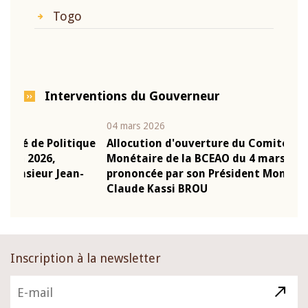
Togo
Interventions du Gouverneur
04 mars 2026
22 j
ique
Allocution d'ouverture du Comité de Politique
Mot
Monétaire de la BCEAO du 4 mars 2026,
Kas
n-
prononcée par son Président Monsieur Jean-
pré
Claude Kassi BROU
BC
Inscription à la newsletter