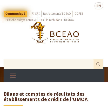
Skip
EN
to
main
Menu
Communiqué
PI-SPI
Recrutements BCEAO
COFEB
Top
content
Prix Abdoulaye FADIGA
Les FinTech dans l'UEMOA
Bilans et comptes de résultats des
établissements de crédit de l'UMOA