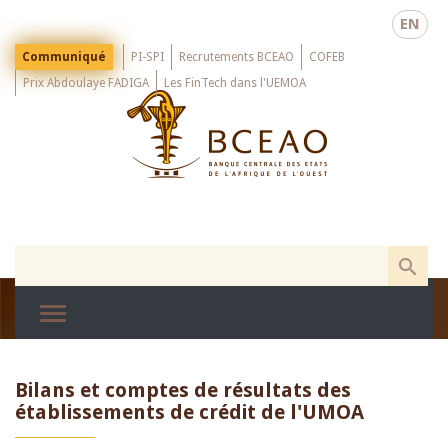
Skip
EN
to
main
Menu
Communiqué
PI-SPI
Recrutements BCEAO
COFEB
Top
content
Prix Abdoulaye FADIGA
Les FinTech dans l'UEMOA
Bilans et comptes de résultats des
établissements de crédit de l'UMOA