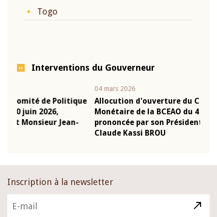
Togo
Interventions du Gouverneur
04 mars 2026
22 ju
que
Allocution d'ouverture du Comité de Politique
Mot
Monétaire de la BCEAO du 4 mars 2026,
Kas
-
prononcée par son Président Monsieur Jean-
pré
Claude Kassi BROU
BCE
Inscription à la newsletter