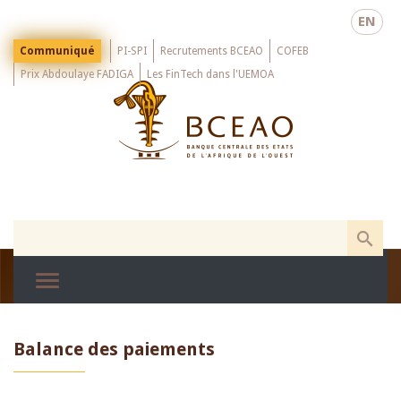
Skip
EN
to
main
Menu
Communiqué
PI-SPI
Recrutements BCEAO
COFEB
Top
content
Prix Abdoulaye FADIGA
Les FinTech dans l'UEMOA
Balance des paiements