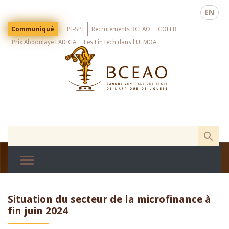
Skip
EN
to
main
Menu
Communiqué
PI-SPI
Recrutements BCEAO
COFEB
Top
content
Prix Abdoulaye FADIGA
Les FinTech dans l'UEMOA
Situation du secteur de la microfinance à
fin juin 2024