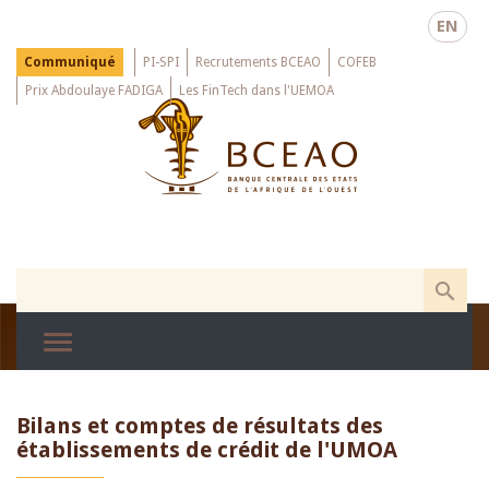
Skip
EN
to
main
Menu
Communiqué
PI-SPI
Recrutements BCEAO
COFEB
Top
content
Prix Abdoulaye FADIGA
Les FinTech dans l'UEMOA
Bilans et comptes de résultats des
établissements de crédit de l'UMOA