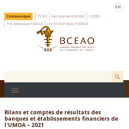
Skip
EN
to
main
Menu
Communiqué
PI-SPI
Recrutements BCEAO
COFEB
Top
content
Prix Abdoulaye FADIGA
Les FinTech dans l'UEMOA
Bilans et comptes de résultats des
banques et établissements financiers de
l'UMOA – 2021