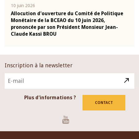
10 juin 2026
04 m
e
Allocution d'ouverture du Comité de Politique
Allo
Monétaire de la BCEAO du 10 juin 2026,
Moné
prononcée par son Président Monsieur Jean-
pron
Claude Kassi BROU
Clau
Inscription à la newsletter
Plus d'informations ?
CONTACT
Youtube