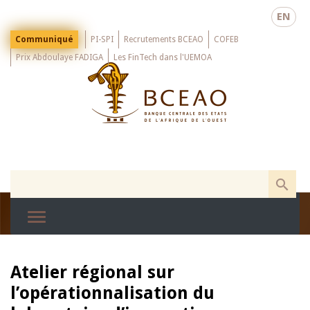
Skip
EN
to
main
Menu
Communiqué
PI-SPI
Recrutements BCEAO
COFEB
Top
content
Prix Abdoulaye FADIGA
Les FinTech dans l'UEMOA
Atelier régional sur
l’opérationnalisation du