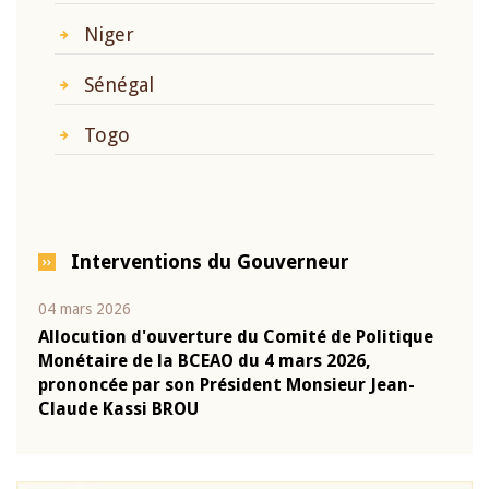
Niger
Sénégal
Togo
Interventions du Gouverneur
04 mars 2026
22 ju
que
Allocution d'ouverture du Comité de Politique
Mot 
Monétaire de la BCEAO du 4 mars 2026,
Kass
-
prononcée par son Président Monsieur Jean-
prés
Claude Kassi BROU
BCE