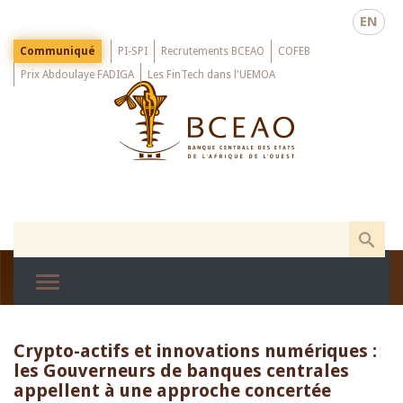
Skip
EN
to
main
Menu
Communiqué
PI-SPI
Recrutements BCEAO
COFEB
Top
content
Prix Abdoulaye FADIGA
Les FinTech dans l'UEMOA
Crypto-actifs et innovations numériques :
les Gouverneurs de banques centrales
appellent à une approche concertée