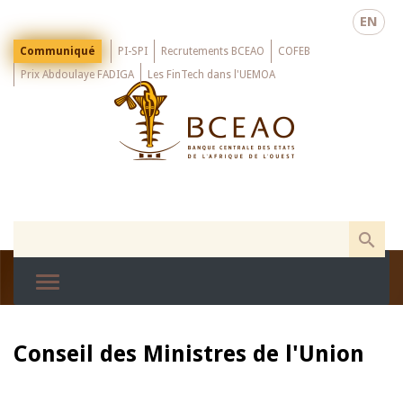
Skip
EN
to
main
Menu
Communiqué
PI-SPI
Recrutements BCEAO
COFEB
Top
content
Prix Abdoulaye FADIGA
Les FinTech dans l'UEMOA
Conseil des Ministres de l'Union