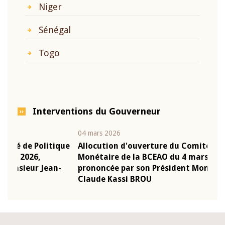
Niger
Sénégal
Togo
Interventions du Gouverneur
04 mars 2026
22 ju
que
Allocution d'ouverture du Comité de Politique
Mot 
Monétaire de la BCEAO du 4 mars 2026,
Kass
-
prononcée par son Président Monsieur Jean-
prés
Claude Kassi BROU
BCE