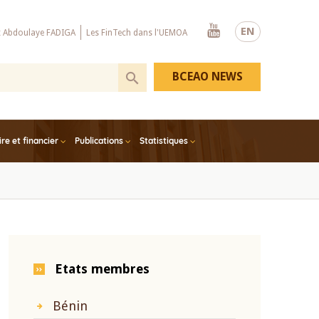
Youtube
EN
x Abdoulaye FADIGA
Les FinTech dans l'UEMOA
BCEAO NEWS
e et financier
Publications
Statistiques
Etats membres
Bénin