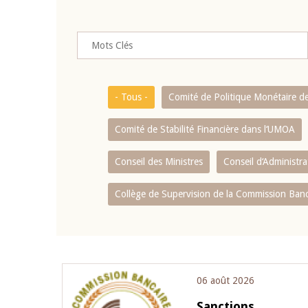
- Tous -
Comité de Politique Monétaire d
Comité de Stabilité Financière dans l‘UMOA
Conseil des Ministres
Conseil d‘Administr
Collège de Supervision de la Commission Ban
Pagination
06 août 2026
Sanctions