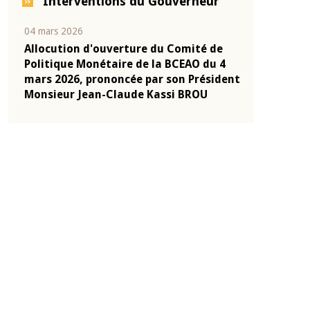
Interventions du Gouverneur
04 mars 2026
22 juillet 2026
e
Allocution d'ouverture du Comité de
Mot introduc
 10
Politique Monétaire de la BCEAO du 4
Claude Kassi
ent
mars 2026, prononcée par son Président
de présentat
Monsieur Jean-Claude Kassi BROU
de la BCEAO