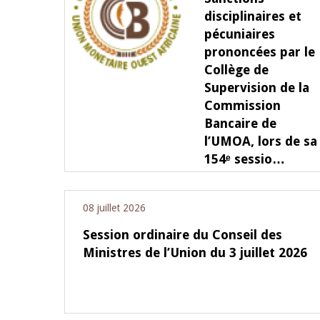
disciplinaires et
4 mars 2026
pécuniaires
22 juillet 2026
llocution d'ouverture du Comité de
Mot introductif d
prononcées par le
olitique Monétaire de la BCEAO du 4
Claude Kassi BROU 
Collège de
ars 2026, prononcée par son Président
de présentation du
Supervision de la
onsieur Jean-Claude Kassi BROU
de la BCEAO
Commission
Bancaire de
l’UMOA, lors de sa
154ᵉ sessio…
08 juillet 2026
Session ordinaire du Conseil des
Ministres de l’Union du 3 juillet 2026