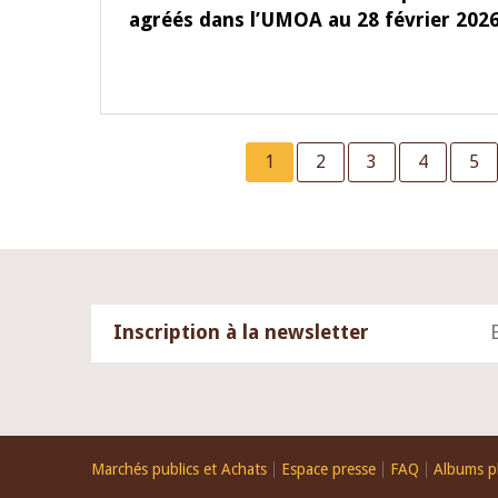
agréés dans l’UMOA au 28 février 202
Current
1
Page
2
Page
3
Page
4
Pag
5
page
Inscription à la newsletter
Footer
Marchés publics et Achats
Espace presse
FAQ
Albums p
menu