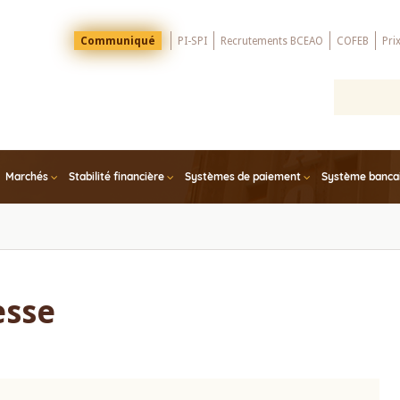
Menu
Communiqué
PI-SPI
Recrutements BCEAO
COFEB
Pri
Top
Marchés
Stabilité financière
Systèmes de paiement
Système bancair
esse