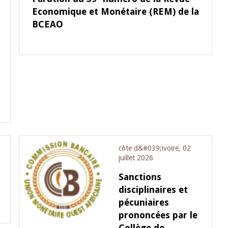
Economique et Monétaire (REM) de la
BCEAO
10 juin 2026
u Gouverneur Jean-
Allocution d'ouverture du Comité d
lors de la cérémonie
Politique Monétaire de la BCEAO du
 rapport annuel 2025
juin 2026, prononcée par son Présid
Monsieur Jean-Claude Kassi BROU
côte d&#039;ivoire, 02
juillet 2026
Sanctions
disciplinaires et
pécuniaires
prononcées par le
Collège de