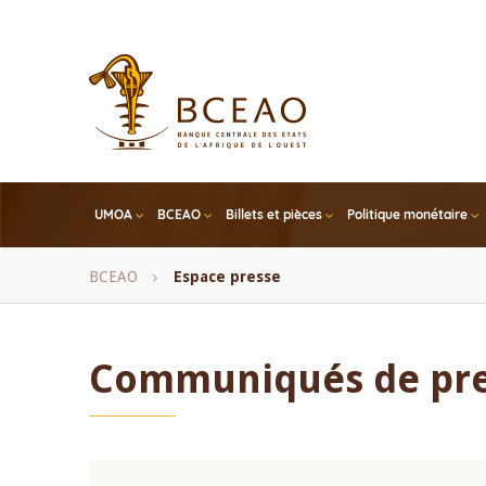
Skip
to
main
content
UMOA
BCEAO
Billets et pièces
Politique monétaire
Fil
BCEAO
Espace presse
d'Ariane
Communiqués de pr