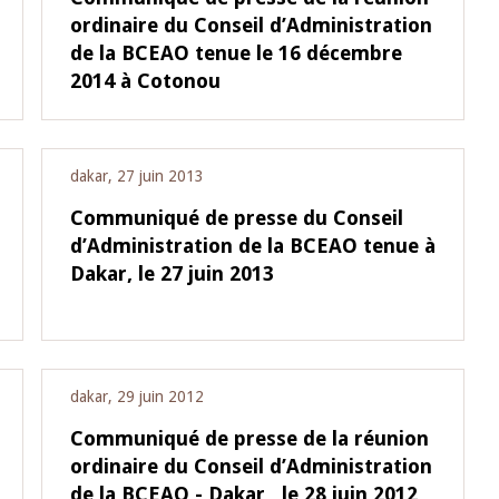
ordinaire du Conseil d’Administration
de la BCEAO tenue le 16 décembre
10 juin 2026
u Gouverneur Jean-
Allocution d'ouverture du Comité d
2014 à Cotonou
lors de la cérémonie
Politique Monétaire de la BCEAO du
 rapport annuel 2025
juin 2026, prononcée par son Présid
Monsieur Jean-Claude Kassi BROU
dakar, 27 juin 2013
Communiqué de presse du Conseil
d’Administration de la BCEAO tenue à
Dakar, le 27 juin 2013
dakar, 29 juin 2012
Communiqué de presse de la réunion
ordinaire du Conseil d’Administration
de la BCEAO - Dakar , le 28 juin 2012