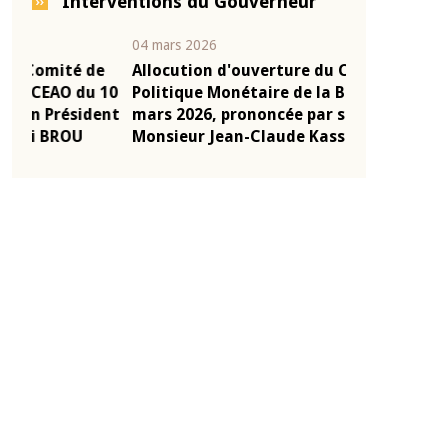
Interventions du Gouverneur
04 mars 2026
22 juillet 2026
e
Allocution d'ouverture du Comité de
Mot introduc
 10
Politique Monétaire de la BCEAO du 4
Claude Kassi
ent
mars 2026, prononcée par son Président
de présentat
Monsieur Jean-Claude Kassi BROU
de la BCEAO