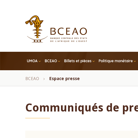
Skip
to
main
content
UMOA
BCEAO
Billets et pièces
Politique monétaire
Fil
BCEAO
Espace presse
d'Ariane
Communiqués de pr