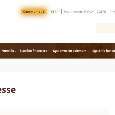
Menu
Communiqué
PI-SPI
Recrutements BCEAO
COFEB
Pri
Top
Marchés
Stabilité financière
Systèmes de paiement
Système bancair
esse