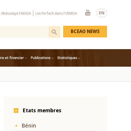
Youtube
EN
x Abdoulaye FADIGA
Les FinTech dans l'UEMOA
BCEAO NEWS
e et financier
Publications
Statistiques
Etats membres
Bénin