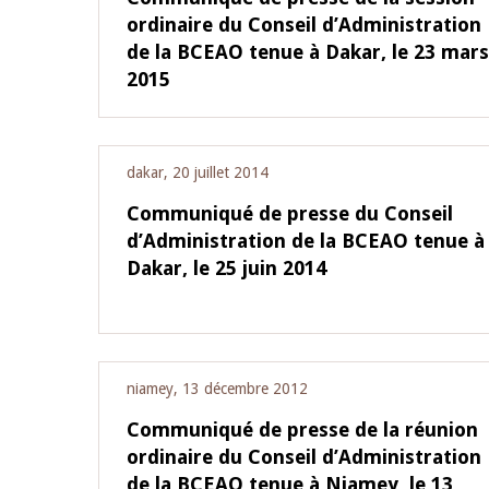
ordinaire du Conseil d’Administration
4 mars 2026
de la BCEAO tenue à Dakar, le 23 mars
22 juillet 2026
llocution d'ouverture du Comité de
Mot introductif d
2015
olitique Monétaire de la BCEAO du 4
Claude Kassi BROU 
ars 2026, prononcée par son Président
de présentation du
onsieur Jean-Claude Kassi BROU
de la BCEAO
dakar, 20 juillet 2014
Communiqué de presse du Conseil
d’Administration de la BCEAO tenue à
Dakar, le 25 juin 2014
niamey, 13 décembre 2012
Communiqué de presse de la réunion
ordinaire du Conseil d’Administration
de la BCEAO tenue à Niamey, le 13