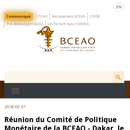
Skip
EN
to
main
Menu
Communiqué
PI-SPI
Recrutements BCEAO
COFEB
Top
content
Prix Abdoulaye FADIGA
Les FinTech dans l'UEMOA
2018-03-07
Réunion du Comité de Politique
Monétaire de la BCEAO - Dakar, le