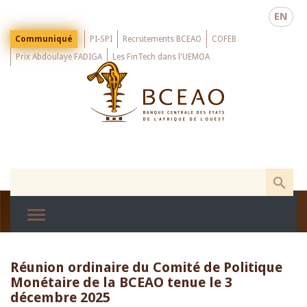
Skip
EN
to
main
Menu
Communiqué
PI-SPI
Recrutements BCEAO
COFEB
Top
content
Prix Abdoulaye FADIGA
Les FinTech dans l'UEMOA
Réunion ordinaire du Comité de Politique
Monétaire de la BCEAO tenue le 3
décembre 2025