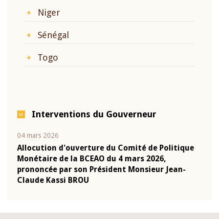
Niger
Sénégal
Togo
Interventions du Gouverneur
04 mars 2026
22 ju
que
Allocution d'ouverture du Comité de Politique
Mot 
Monétaire de la BCEAO du 4 mars 2026,
Kass
-
prononcée par son Président Monsieur Jean-
prés
Claude Kassi BROU
BCE